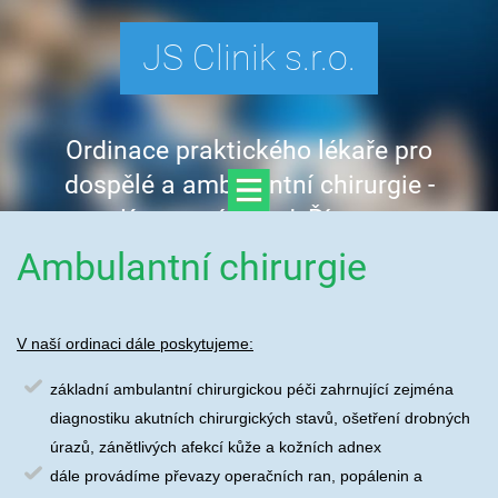
JS Clinik s.r.o.
Ordinace praktického lékaře pro
dospělé a ambulantní chirurgie -
Kamenný Újezd, Římov
Ambulantní chirurgie
V naší ordinaci dále poskytujeme:
základní ambulantní chirurgickou péči zahrnující zejména
diagnostiku akutních chirurgických stavů, ošetření drobných
úrazů, zánětlivých afekcí kůže a kožních adnex
dále provádíme převazy operačních ran, popálenin a